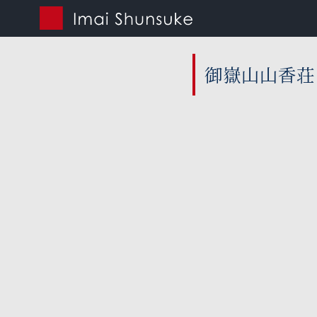
コ
ン
御嶽山山香荘
テ
ン
ツ
へ
移
動