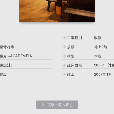
工事種別
改修
都青梅市
規模
地上2階
俊介 +ACADEMEIA
構造
木造
備設計(
延床面積
200㎡（対
建設
竣工
2007年1月
実績一覧へ戻る